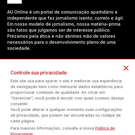
AU Online é um portal de comunicação apartidário e
independente que faz jornalismo isento, correto e ágil.
Em nosso modelo de jornalismo, nossa matéria-prima
são fatos que julgamos ser de interesse público.
Prezamos pela ética e não abrimos mão de valores
necessários para o desenvolvimento pleno de uma
sociedade.
Inscreva-se em nosso canal no YouTube!
Controle sua privacidade
Este site usa para operar o site e melhorar sua experiência
de navegação bem como mensurar dados estatísticos para
(54) 98434-8385
proporcionar conteúdo de qualidade. Ao clicar em
“Gerenciar”, você poderá decidir com quais cookies deseja
consentir.
Você pode alterar a qualquer momento suas configurações
Política de privacidade
Configuração de Cookies
Quem Somos
de privacidade, que podem ser encontradas no rodapé de
cada página.
Para maiores informações, consulte a nossa
Política de
É proibida a reprodução do conteúdo desta página em qualquer
Privacidade
.