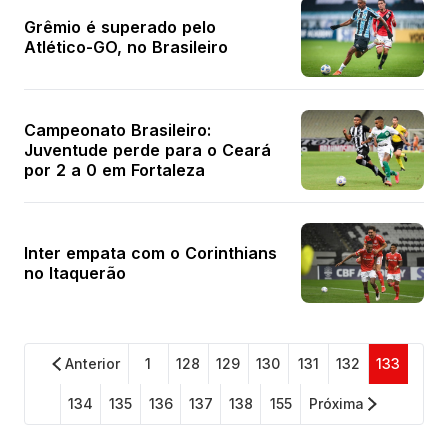
Grêmio é superado pelo
Atlético-GO, no Brasileiro
Campeonato Brasileiro:
Juventude perde para o Ceará
por 2 a 0 em Fortaleza
Inter empata com o Corinthians
no Itaquerão
Anterior
1
128
129
130
131
132
133
134
135
136
137
138
155
Próxima