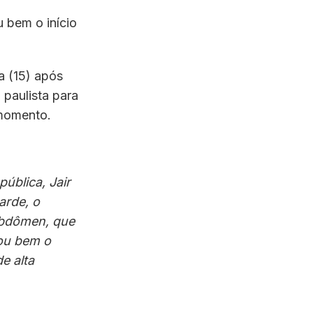
 bem o início
a (15) após
 paulista para
 momento.
ública, Jair
arde, o
abdômen, que
tou bem o
e alta