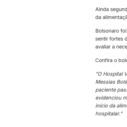
Ainda segundo
da alimentaçã
Bolsonaro foi
sentir fortes 
avaliar a nec
Confira o bol
"O Hospital V
Messias Bols
paciente pa
evidenciou m
início da ali
hospitalar."