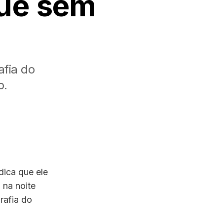
gue sem
a
fia do
o.
dica que ele
 na noite
rafia do