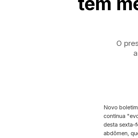
tem me
O pre
a
Novo boletim 
continua "evo
desta sexta-f
abdômen, que