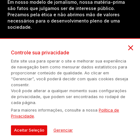
Em nosso modelo de jornalismo, nossa matéria-prima
são fatos que julgamos ser de interesse público.
Prezamos pela ética e não abrimos mão de valores
necessários para o desenvolvimento pleno de uma
sociedade.
Inscreva-se em nosso canal no YouTube!
Controle sua privacidade
Este site usa para operar o site e melhorar sua experiência
de navegação bem como mensurar dados estatísticos para
(54) 98434-8385
proporcionar conteúdo de qualidade. Ao clicar em
“Gerenciar”, você poderá decidir com quais cookies deseja
consentir.
Você pode alterar a qualquer momento suas configurações
Política de privacidade
Configuração de Cookies
Quem Somos
de privacidade, que podem ser encontradas no rodapé de
cada página.
Para maiores informações, consulte a nossa
Política de
É proibida a reprodução do conteúdo desta página em qualquer
Privacidade
.
meio de comunicação, eletrônico ou impreso, sem autorização
escrita de Auonline Comunicação Eireli.
Aceitar Seleção
Gerenciar
© 2026 AUONLINE COMUNICAÇÃO EIRELI - CNPJ: 17.375.200/0001-
21